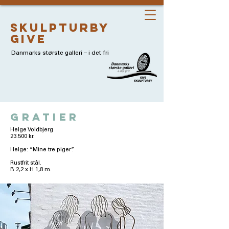
skulpturby
give
Danmarks største galleri – i det fri
gratier
Helge Voldbjerg
23.500 kr.
Helge: ”Mine tre piger”.
Rustfrit stål.
B 2,2 x H 1,8 m.