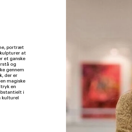
me, portræt
kulpturer at
er et ganske
orstå og
syke gennem
k, der er
 den magiske
dtryk en
bstantielt i
 kulturel