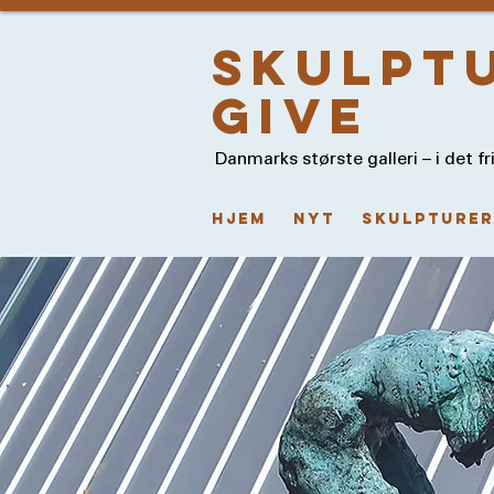
skulpt
give
Danmarks største galleri – i det fr
HJEM
NYT
Skulpturer