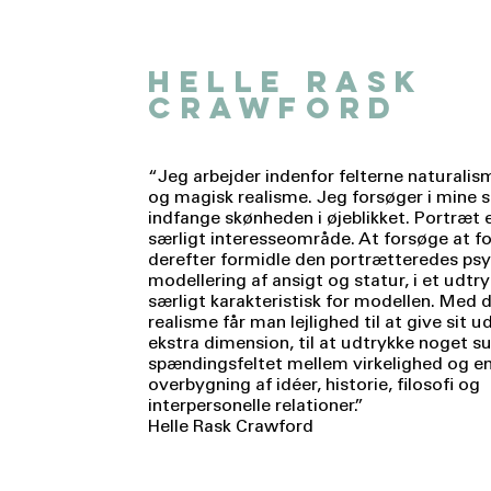
helle rask
crawford
“Jeg arbejder indenfor felterne naturalis
og magisk realisme. Jeg forsøger i mine s
indfange skønheden i øjeblikket. Portræt 
særligt interesseområde. At forsøge at f
derefter formidle den portrætteredes p
modellering af ansigt og statur, i et udtry
særligt karakteristisk for modellen. Med
realisme får man lejlighed til at give sit u
ekstra dimension, til at udtrykke noget su
spændingsfeltet mellem virkelighed og en
overbygning af idéer, historie, filosofi og
interpersonelle relationer.”
​Helle Rask Crawford