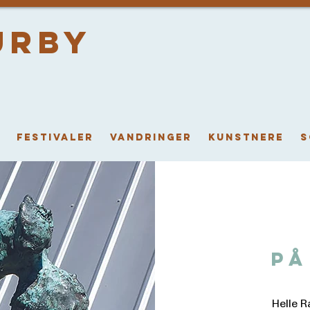
urby
i
FESTIVALER
VANDRINGER
KUNSTNERE
S
på
Helle 