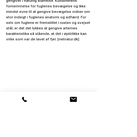
gengivet i naturlig størrelse. Kunstnerens 
fornemmelse for fuglenes bevægelse og ikke 
mindst evne til at gengive bevægelse vidner om 
stor indsigt i fuglenes anatomi og adfærd. For 
selv om fuglene er fremstillet i rusten og svejset 
stål, er det det lykkes at gengive arternes 
karakteristika så slående, at det i øjeblikke kan 
virke som var de lavet af fjer. [netnatur.dk]