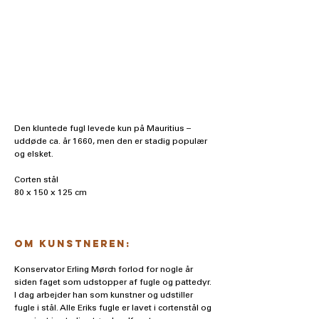
Den kluntede fugl levede kun på Mauritius – 
uddøde ca. år 1660, men den er stadig populær 
og elsket.
Corten stål
80 x 150 x 125 cm
Om kunstneren:
Konservator Erling Mørch forlod for nogle år 
siden faget som udstopper af fugle og pattedyr. 
I dag arbejder han som kunstner og udstiller 
fugle i stål. Alle Eriks fugle er lavet i cortenstål og 