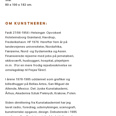
Stål.
80 x 100 x 182 cm.
Om kunstneren:
Født 27/06-1956 i Helsingør. Opvokset 
Holsteinsborg Grønland, Havdrup, 
Frederikshavn. HF 1976. Herefter fem år på 
landevejenes universiteter, Nordafrika, 
Færøerne, Nord -og Sydamerika og Asien. 
Finansierede rejserne med jobs på jernstøberi, 
skibsværft, husbyggeri, hospital, plejehjem 
m.m.  (For en mere frodig rejsebeskrivelse se 
omslagsklap til Frejas Tårer).
I årene 1978-1985 uddannet som grafiker og 
billedhugger på Bellas Artes, San Miguel de 
Allende, Mexico. Det Jyske Kunstakademi, 
Århus, Akademia Sztuk Pieknych, Krakow, Polen.
Siden dimittering fra Kunstakademiet har jeg 
lavet radio, foredrag, udsmykninger, scenografi, 
kunstneriske opgaver, design. Debuterede i 1985 