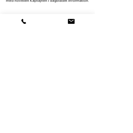
med novellen Kaptajnen i dagbladet Information.
KONTAKT
Skulpturby Give
v/formand Jørgen Lundsgaard
Telefon: 40 56 88 55
jl@lundsgaard-ark.dk