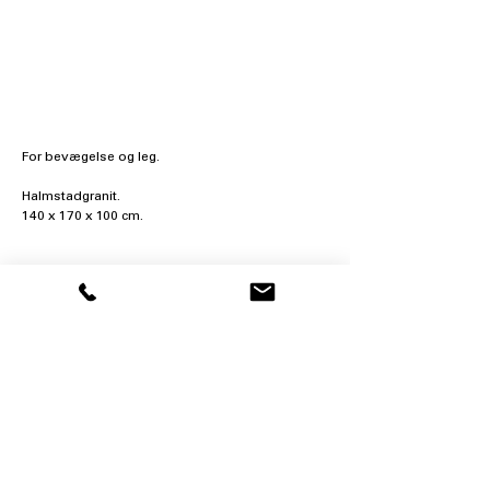
For bevægelse og leg.
Halmstadgranit.
140 x 170 x 100 cm. 
KONTAKT
Skulpturby Give
v/formand Jørgen Lundsgaard
Telefon: 40 56 88 55
jl@lundsgaard-ark.dk
diverse
Presse
Bestyrelsen
Vedtægter
Generalforsamling