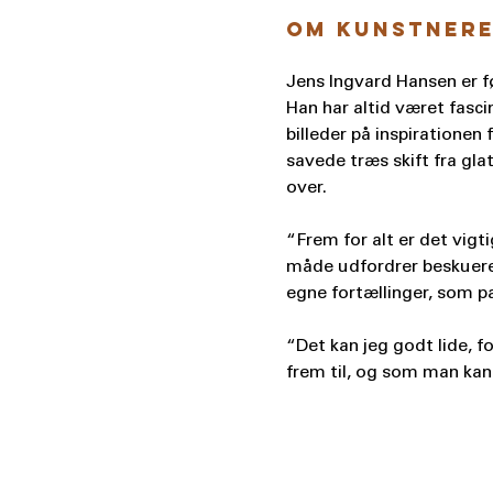
Om kunstnere
Jens Ingvard Hansen er f
Han har altid været fasc
billeder på inspiratione
savede træs skift fra glat
over.
“Frem for alt er det vig
måde udfordrer beskueren.
egne fortællinger, som pas
“Det kan jeg godt lide, fo
frem til, og som man kan 