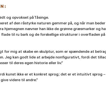
n:
ødt og opvokset på Tåsinge.
ineret af den råstyrke naturen gemmer på, og når man bede
n fra hjemegnen nævner han ikke de grønne græsmarker og h
 flade til ru bark og de forskellige strukturer i overfladen p
tigt for mig at skabe en skulptur, som er spændende at betra
 Jeg kan godt lide at arbejde nonfigurativt, fordi det tillad
ser til deres egen historie eller liv.”
rdi kunst ikke er et konkret sprog; det er et intuitivt sprog 
give videre til andre.”