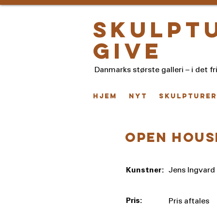
skulpt
give
Danmarks største galleri – i det fr
HJEM
NYT
Skulpturer
Open hous
Kunstner:
Jens Ingvard
Pris:
Pris aftales