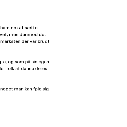
r ham om at sætte 
avet, men derimod det 
å marksten der var brudt 
gte, og som på sin egen 
er folk at danne deres 
– noget man kan føle sig 