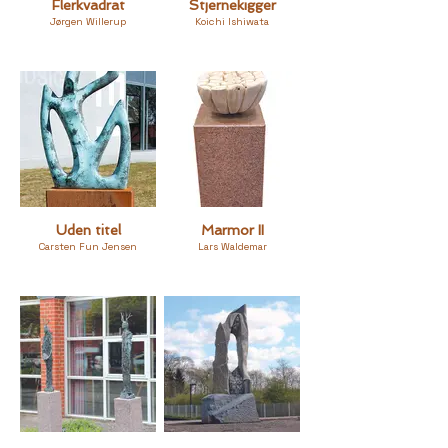
Flerkvadrat
Stjernekigger
Jørgen Willerup
Koichi Ishiwata
Uden titel
Marmor II
Carsten Fun Jensen
Lars Waldemar