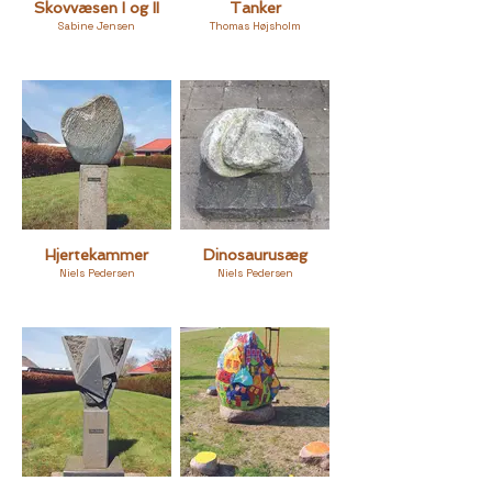
Skovvæsen I og II
Tanker
Sabine Jensen
Thomas Højsholm
Hjertekammer
Dinosaurusæg
Niels Pedersen
Niels Pedersen