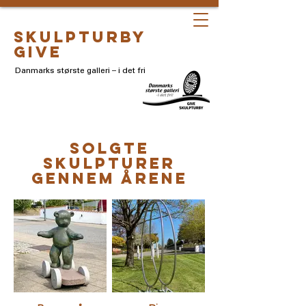
skulpturby
give
Danmarks største galleri – i det fri
SOLGTE
SKULPTURER
GENNEM ÅRENE